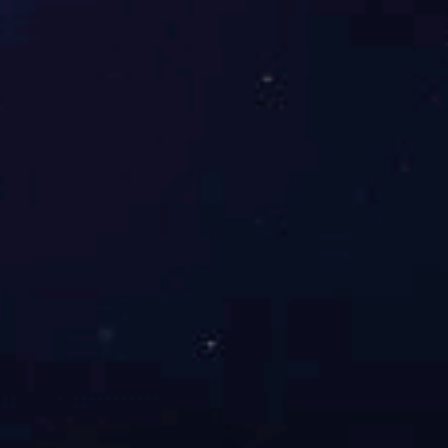
因此，各方应共同努力，不断完善培养体系，加强技术研
究，同时提升社会影响力，为杭州市网球事业的发展贡献力
量，相信不久之后，我们会看到一个更加辉煌的杭州网球
队！
上一篇
搜索
导航