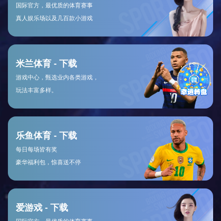
特别是在大型赛事中，由于观众人数众多及媒体曝光率高，
对于选手来说无疑是一种很大的精神压力。然而，通过适当
的方法，比如冥想、放松训练等方式，大部分球员能够保持
冷静，有效应对外界压力，这一点对于比赛结果至关重要。
此外，在经历失败后及时总结经验，也是提升心理素质的重
要途径。杭州网球队强调“失败乃成功之母”，鼓励选手们从
失利中吸取教训，而不是沉浸于负面情绪之中。这种积极向
上的心态不仅有助于个人成长，也促进了团队凝聚力，使得
整个队伍始终保持奋发向上的斗志。
4、未来发展方向与建议
展望未来，为进一步提升杭州市网球队在全国乃至国际舞台
上的竞争力，有几个方面值得注意。首先，加强青少年培养
体系，不仅要关注技能训练，更要注重身体素质与心理健
康，并通过举办系列赛事激励年轻选手成长。同时，可以考
虑引入国外先进理念与方法，以拓宽视野，提高整体水平。