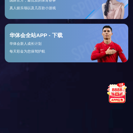
其次，加大宣传力度，提高公众认知度，让更多的人了解并
参与到这项运动中来。通过举办社区活动及推广普及工作，
可以激发大众热情，从而为后备人才储备创造良好环境。此
外，与企业合作赞助也是一种可行思路，通过资金支持帮助
俱乐部持续发展，实现互惠共赢。
最后，加强技术分析与数据运用，将科技元素融入训练和比
赛决策中，如使用视频分析软件评估每场比赛表现，从而找
到改进空间。这种科学化管理方式，将使得杭州网球队在未
来赢得更多荣誉走向更高峰成为可能。
总结：
总体来看，杭州网球队凭借其深厚的发展基础、灵活多变的
战术安排以及良好的心理素养，在联赛中取得了骄人的成
绩。然而，要想继续保持这种优势并实现更大的突破，还需
不断探索创新，实现全面发展。只有这样才能确保他们在未
来继续站稳脚跟，并在全国范围内甚至国际舞台上占据一席
之地。