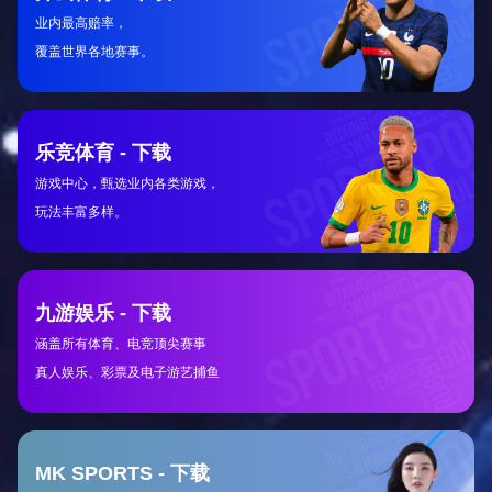
3、心理素质的重要性
心理素质是运动竞技中不可忽视的一环，高水平运动员常常
需要面对巨大的压力与挑战。因此，在训练过程中，杭州网
球队非常重视心理辅导，通过专业人士帮助球员建立正确心
态，提高抗压能力，从而提升其竞技状态。